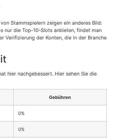
?
von Stammspielern zeigen ein anderes Bild:
s nur die Top-10-Slots anbieten, findet man
r Verifizierung der Konten, die in der Branche
it
at hier nachgebessert. Hier sehen Sie die
Gebühren
0%
0%