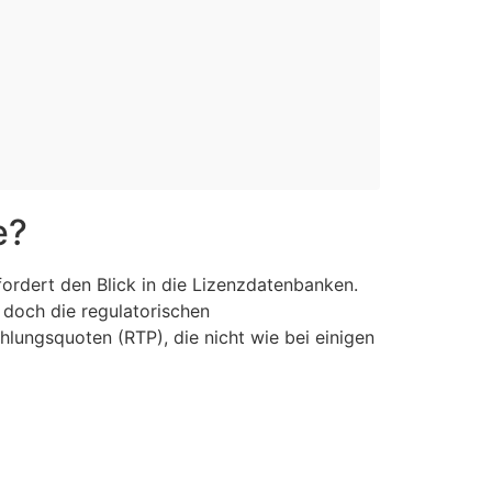
e?
fordert den Blick in die Lizenzdatenbanken.
 doch die regulatorischen
lungsquoten (RTP), die nicht wie bei einigen