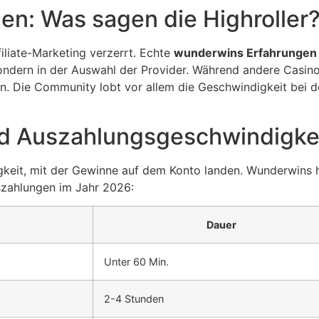
n: Was sagen die Highroller
iliate-Marketing verzerrt. Echte
wunderwins Erfahrungen
 sondern in der Auswahl der Provider. Während andere Casino
en. Die Community lobt vor allem die Geschwindigkeit bei de
d Auszahlungsgeschwindigke
igkeit, mit der Gewinne auf dem Konto landen. Wunderwins h
szahlungen im Jahr 2026:
Dauer
Unter 60 Min.
2-4 Stunden