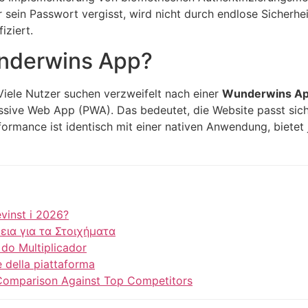
 sein Passwort vergisst, wird nicht durch endlose Sicherhe
iziert.
underwins App?
Viele Nutzer suchen verzweifelt nach einer
Wunderwins A
ssive Web App (PWA). Das bedeutet, die Website passt sic
ormance ist identisch mit einer nativen Anwendung, bietet j
evinst i 2026?
εια για τα Στοιχήματα
 do Multiplicador
e della piattaforma
Comparison Against Top Competitors