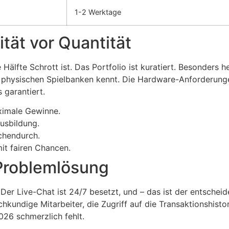
1-2 Werktage
ität vor Quantität
Hälfte Schrott ist. Das Portfolio ist kuratiert. Besonders h
s physischen Spielbanken kennt. Die Hardware-Anforderung
 garantiert.
aximale Gewinne.
Ausbildung.
chendurch.
t fairen Chancen.
Problemlösung
Der Live-Chat ist 24/7 besetzt, und – das ist der entschei
hkundige Mitarbeiter, die Zugriff auf die Transaktionshisto
026 schmerzlich fehlt.