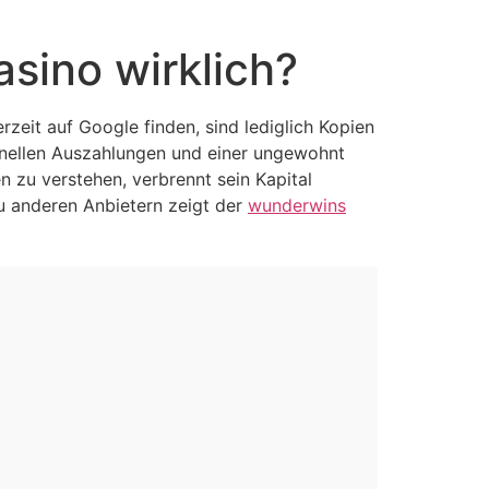
sino wirklich?
rzeit auf Google finden, sind lediglich Kopien
hnellen Auszahlungen und einer ungewohnt
n zu verstehen, verbrennt sein Kapital
 zu anderen Anbietern zeigt der
wunderwins