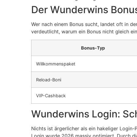
Der Wunderwins Bonus 
Wer nach einem Bonus sucht, landet oft in de
verdeutlicht, warum ein Bonus nicht gleich ei
Bonus-Typ
Willkommenspaket
Reload-Boni
VIP-Cashback
Wunderwins Login: Sch
Nichts ist ärgerlicher als ein hakeliger Logi
Login wurde 2026 massiv optimiert. Durch di